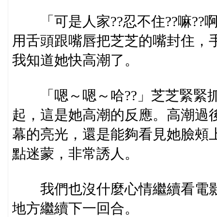
「可是人家??忍不住??嘛??啊
用舌頭跟嘴唇把芝芝的嘴封住，
我知道她快高潮了。
「嗯～嗯～哈??」芝芝緊緊抓
起，這是她高潮的反應。高潮過
幕的亮光，還是能夠看見她臉頰
點迷蒙，非常誘人。
我們也沒什麼心情繼續看電影
地方繼續下一回合。