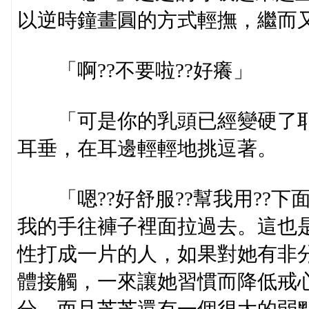
以逆時鐘畫圓的方式輕撫，繼而
「啊??不要啦??好癢」
「可是你的乳頭已經變硬了耶
耳垂，在耳邊輕輕地挑逗著。
「嗯??好舒服??幫我用??下
我的手往褲子裡面拉過去。這也
性打成一片的人，如果對她有非
體接觸，一來讓她習慣而降低戒