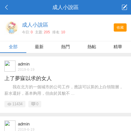
成人小說區
成人小說區
收藏
今日:
0
主題:
205
排名:
10
全部
最新
熱門
熱帖
精華
admin
2019-6-19
上了夢寐以求的女人
我在北方的一個城市的公司工作，應該可以算的上白領階層，
薪水還好，基本夠用，但由於其貌不 ...
11434
0
admin
2019-6-19