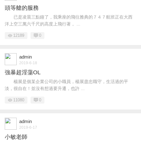
頭等艙的服務
已是凌晨三點鐘了，我乘座的飛往雅典的７４７航班正在大西
洋上空三萬六千尺的高度上飛行著， ...
12189
0
admin
2019-6-18
強暴超淫蕩OL
楊展是個某企業公司的小職員，楊展盡忠職守，生活過的平
淡，很自在！並沒有想過要升遷，也許 ...
11080
0
admin
2019-6-17
小敏老師