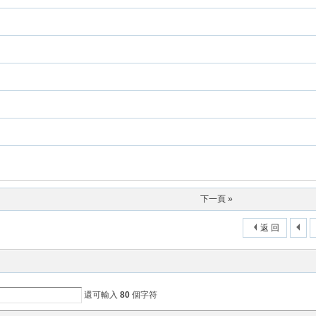
下一頁 »
返 回
還可輸入
80
個字符