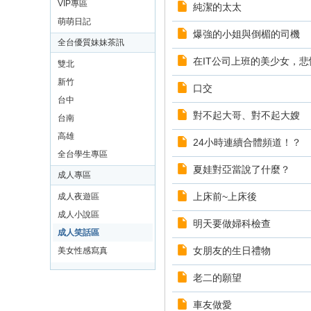
VIP專區
純潔的太太
找
萌萌日記
爆強的小姐與倒楣的司機
萌
全台優質妹妹茶訊
萌
在IT公司上班的美少女，
雙北
外
新竹
口交
送
台中
對不起大哥、對不起大嫂
喝
台南
到
高雄
24小時連續合體頻道！？
全台學生專區
不
夏娃對亞當說了什麼？
成人專區
一
上床前~上床後
樣
成人夜遊區
成人小說區
的
明天要做婦科檢查
成人笑話區
人
女朋友的生日禮物
美女性感寫真
生
好
老二的願望
茶
車友做愛