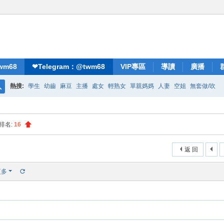
wm68
❤Telegram：@twm68
VIP專區
導讀
廣播
熱搜:
學生
幼齒
麻豆
主播
處女
輕熟女
單親媽媽
人妻
空姐
無套做/吹
搜
索
排名:
16
返 回
更多