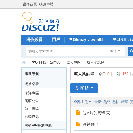
設為首頁
收藏本站
喝茶必看
門戶
❤Gleezy：twm68
❤LINE：t
帖子
記錄
排行榜
»
❤Gleezy：twm68
›
成人專區
›
成人笑話區
萌
成人笑話區
版塊導航
今日:
0
|
主題:
152
|
萌
喝茶必看
外
發新帖
客評專區
送
萌萌公告
全部主題
最新
熱門
熱帖
精華
茶
新手專區
裝A片的資料夾
喝
活動優惠
茶
終於硬了
萌萌VIP特別專屬
就