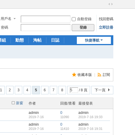
切
換
用戶名
自動登錄
找回密碼
到
寬
密碼
立即註冊
登錄
版
群組
動態
淘帖
日誌
快捷導航
相冊
分享
收藏本版
|
訂閱
1
2
3
4
5
6
7
8
/ 8 頁
下一頁
新窗
作者
回復/查看
最後發表
admin
0
admin
2019-7-16
11090
2019-7-16 19:33
admin
0
admin
2019-7-16
11410
2019-7-16 19:31