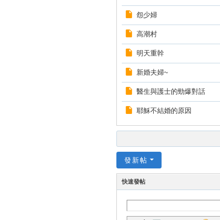
怨少婦
高潮村
明天重幹
新婚夫婦~
醫生與護士的勁爆對話
耶穌不結婚的原因
發新帖
快速發帖