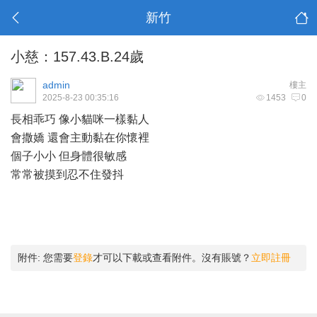
新竹
小慈：157.43.B.24歲
admin
樓主
2025-8-23 00:35:16
1453
0
長相乖巧 像小貓咪一樣黏人
會撒嬌 還會主動黏在你懷裡
個子小小 但身體很敏感
常常被摸到忍不住發抖
附件:
您需要
登錄
才可以下載或查看附件。沒有賬號？
立即註冊