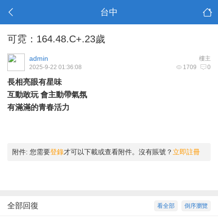
台中
可霓：164.48.C+.23歲
admin
樓主
2025-9-22 01:36:08
1709
0
長相亮眼有星味
互動敢玩 會主動帶氣氛
有滿滿的青春活力
附件:
您需要
登錄
才可以下載或查看附件。沒有賬號？
立即註冊
全部回復
看全部
倒序瀏覽