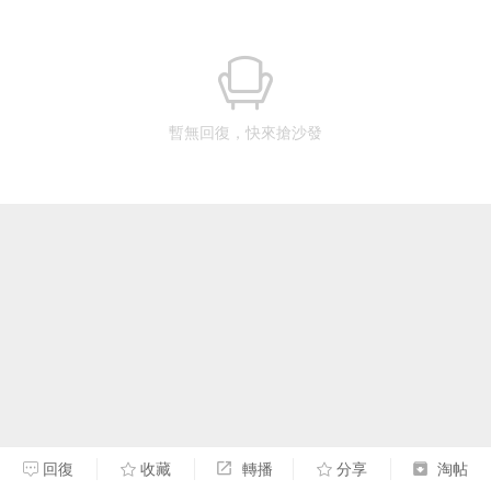
暫無回復，快來搶沙發
回復
收藏
轉播
分享
淘帖