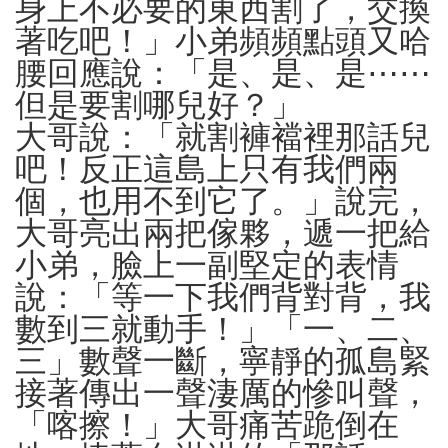
身上不必要的東西割了，交換
著吃吧！」
小弟頻頻點頭又哈
腰回應說：「是、是、是⋯⋯
但是要割哪兒好？」
大哥說：「就割褲襠裡那話兒
吧！反正這島上只有我們兩
個，也用不到它了。」說完，
大哥亮出兩把傢夥，遞一把給
小弟，臉上一副堅定的表情
說：「等一下我們背對背，我
數到三就動手！」「一、二、
三」數聲一斷，寧靜的孤島緊
接著傳出一聲淒厲的慘叫聲，
「喀擦！」大哥痛苦跪倒在