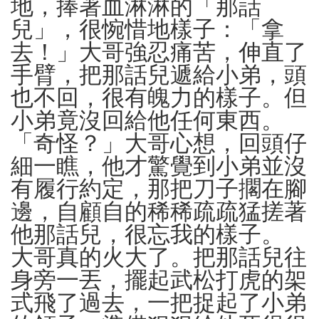
地，捧著血淋淋的「那話
兒」，很惋惜地樣子：「拿
去！」大哥強忍痛苦，伸直了
手臂，把那話兒遞給小弟，頭
也不回，很有魄力的樣子。但
小弟竟沒回給他任何東西。
「奇怪？」大哥心想，回頭仔
細一瞧，他才驚覺到小弟並沒
有履行約定，那把刀子擱在腳
邊，自顧自的稀稀疏疏猛搓著
他那話兒，很忘我的樣子。
大哥真的火大了。把那話兒往
身旁一丟，擺起武松打虎的架
式飛了過去，一把捉起了小弟