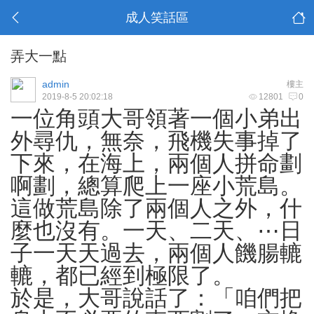
成人笑話區
弄大一點
admin
樓主
2019-8-5 20:02:18
12801
0
一位角頭大哥領著一個小弟出
外尋仇，無奈，飛機失事掉了
下來，在海上，兩個人拼命劃
啊劃，總算爬上一座小荒島。
這做荒島除了兩個人之外，什
麼也沒有。一天、二天、⋯日
子一天天過去，兩個人饑腸轆
轆，都已經到極限了。
於是，
大哥說話了：「咱們把