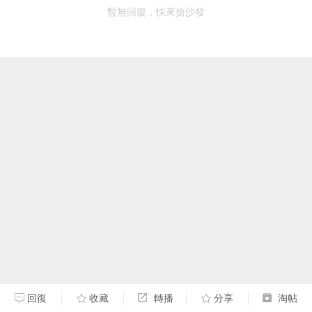
暫無回復，快來搶沙發
回復
收藏
轉播
分享
淘帖