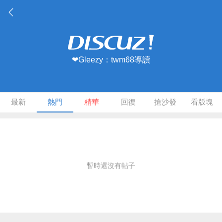
❤Gleezy：twm68導讀
最新
熱門
精華
回復
搶沙發
看版塊
暫時還沒有帖子