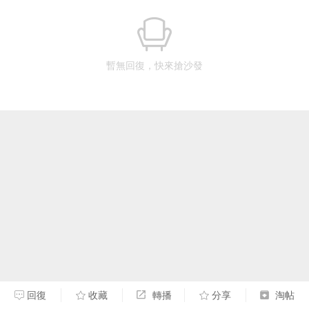
暫無回復，快來搶沙發
回復
收藏
轉播
分享
淘帖