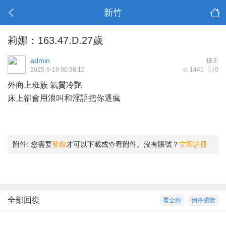
新竹
莉娜：163.47.D.27歲
admin
樓主
2025-9-19 00:38:16
1441
0
外商上班族 氣質冷艷
床上卻會用浪叫和淫語把你逼瘋
附件:
您需要
登錄
才可以下載或查看附件。沒有賬號？
立即註冊
全部回復
看全部
倒序瀏覽