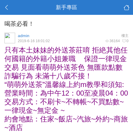
新手專區
喝茶必看！
admin
樓主
2019-6-16 18:01:02
36164
0
只有本土妹妹的外送茶莊唷 拒絶其他任
何國籍的外籍小姐兼職 保證一律現金
交易 見面看萌萌外送茶色 無匯款點數
詐騙行為 未滿十八歲不接！
“萌萌外送茶”溫馨線上約m教學和須知:
營業時間：為中午12：00至凌晨04：00
交易方式：不刷卡~不轉帳~不買點數~
一律現金~無定金 ~
約會地點：住家~飯店~汽旅~外約~商旅
~酒店