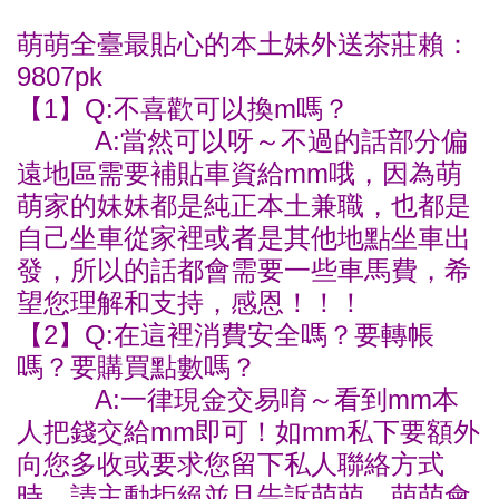
萌萌全臺最貼心的本土妹外送茶莊賴：
9807pk
【1】Q:不喜歡可以換m嗎？
A:當然可以呀～不過的話部分偏
遠地區需要補貼車資給mm哦，因為萌
萌家的妹妹都是純正本土兼職，也都是
自己坐車從家裡或者是其他地點坐車出
發，所以的話都會需要一些車馬費，希
望您理解和支持，感恩！！！
【2】Q:在這裡消費安全嗎？要轉帳
嗎？要購買點數嗎？
A:一律現金交易唷～看到mm本
人把錢交給mm即可！如mm私下要額外
向您多收或要求您留下私人聯絡方式
時，請主動拒絕並且告訴萌萌，萌萌會