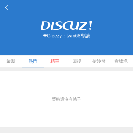
❤Gleezy：twm68導讀
最新
熱門
精華
回復
搶沙發
看版塊
暫時還沒有帖子