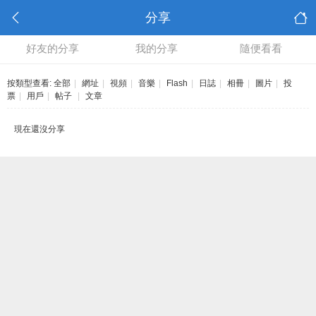
分享
好友的分享
我的分享
隨便看看
按類型查看:
全部
|
網址
|
視頻
|
音樂
|
Flash
|
日誌
|
相冊
|
圖片
|
投
票
|
用戶
|
帖子
|
文章
現在還沒分享